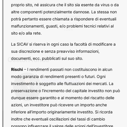
Frequenza sottoscrizione
Giornaliero
proprio sito, né assicura che il sito sia esente da virus o da
altre componenti potenzialmente dannose. La stessa non
Frequenza riscatto e DV
Giornaliero
potrà pertanto essere chiamata a rispondere di eventuali
malfunzionamenti, guasti, e/o problemi tecnici relativi al
Management fee
1.00%
sito e/o alla rete.
La SICAV si riserva in ogni caso la facoltà di modificare a
sua discrezione e senza preavviso informazioni,
Gestori fondo
documenti, ecc. pubblicati sul suo sito.
Rischi
– I rendimenti passati non costituiscono in alcun
modo garanzia di rendimenti presenti o futuri. Ogni
Margherita Strazzari
investimento è soggetto alle fluttuazioni dei mercati. La
preservazione o l’incremento del capitale investito non può
dunque essere garantito e al momento del riscatto delle
azioni, un investitore può ricevere un importo anche
inferiore all’importo originariamente investito. Si ricorda
inoltre che eventuali oscillazioni dei tassi di cambio
possono influenzare il valore delle azioni dell’investitore.