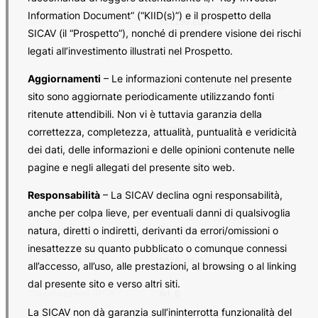
Information Document” (“KIID(s)”) e il prospetto della
NAV
101.290 EUR
SICAV (il “Prospetto”), nonché di prendere visione dei rischi
legati all’investimento illustrati nel Prospetto.
Assets under Management
3 MIO
Aggiornamenti
– Le informazioni contenute nel presente
Nome del fondo
BASE INVESTMENTS SICAV PIR
sito sono aggiornate periodicamente utilizzando fonti
(SICAV/Comparto/Divisa)
ADVANTAGE
ritenute attendibili. Non vi è tuttavia garanzia della
correttezza, completezza, attualità, puntualità e veridicità
Struttura legale
SICAV
dei dati, delle informazioni e delle opinioni contenute nelle
Giurisdizione
Lussemburgo
pagine e negli allegati del presente sito web.
Responsabilità
– La SICAV declina ogni responsabilità,
Valuta di base
EUR
anche per colpa lieve, per eventuali danni di qualsivoglia
Asset class
Azionario
natura, diretti o indiretti, derivanti da errori/omissioni o
inesattezze su quanto pubblicato o comunque connessi
Data di attivazione
2026-06-30
all’accesso, all’uso, alle prestazioni, al browsing o al linking
dal presente sito e verso altri siti.
Classificazione SFDR
Art. 6
La SICAV non dà garanzia sull’ininterrotta funzionalità del