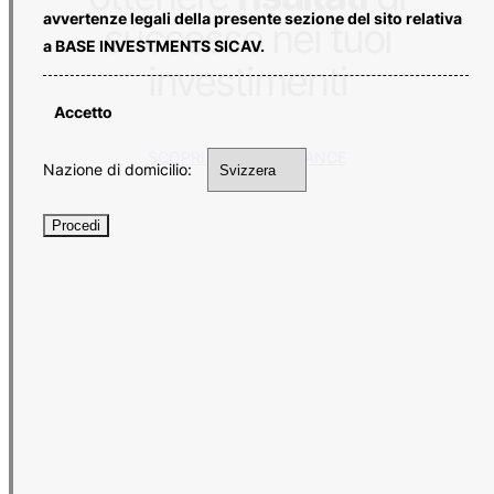
avvertenze legali della presente sezione del sito relativa
successo nei tuoi
a BASE INVESTMENTS SICAV.
investimenti
Accetto
SCOPRI LE PERFORMANCE
Nazione di domicilio:
Procedi