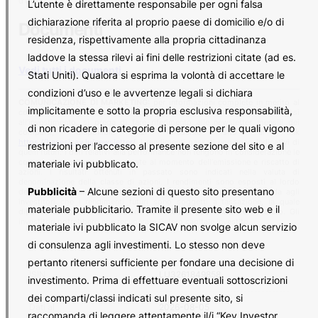
d’Offerta.
L’utente è direttamente responsabile per ogni falsa
dichiarazione riferita al proprio paese di domicilio e/o di
Documenti
residenza, rispettivamente alla propria cittadinanza
laddove la stessa rilevi ai fini delle restrizioni citate (ad es.
Vedi tutti i documenti
Stati Uniti). Qualora si esprima la volontà di accettare le
condizioni d’uso e le avvertenze legali si dichiara
COMUNICAZIONE DI MARKETING:
per informazioni complete in merito al
implicitamente e sotto la propria esclusiva responsabilità,
comparto, ivi inclusa la rappresentazione dei rischi connessi
all’investimento, si prega di fare riferimento alle newsletter mensili dei
di non ricadere in categorie di persone per le quali vigono
comparti, disponibili nel presente sito al link
https://basesicav.lu/newsletter/
. I rendimenti passati non sono indicativi di
restrizioni per l’accesso al presente sezione del sito e al
quelli futuri. I dati relativi alla performance non tengono in considerazione le
commissioni e le spese incassate al momento dell‘emissione e riscatto di
materiale ivi pubblicato.
azioni. I risultati ottenuti in passato sono indicati nella valuta di
denominazione della classe di azioni. I rendimenti sono esposti al lordo
Pubblicità
– Alcune sezioni di questo sito presentano
degli oneri fiscali e al netto dei dividendi, ove previsti. Si ricorda agli
investitori che i rendimenti futuri sono soggetti a tassazione, la quale
materiale pubblicitario. Tramite il presente sito web e il
dipende dalla propria situazione personale e può cambiare in futuro. Gli
investitori potrebbero non recuperare l’intero capitale investito.
materiale ivi pubblicato la SICAV non svolge alcun servizio
di consulenza agli investimenti. Lo stesso non deve
pertanto ritenersi sufficiente per fondare una decisione di
ISIN
LU3261849858
investimento. Prima di effettuare eventuali sottoscrizioni
dei comparti/classi indicati sul presente sito, si
Dati al
2026-08-05
raccomanda di leggere attentamente il/i “Key Investor