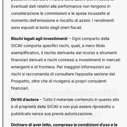
Eventuali dati relativi alla performance non tengono in
considerazione le commissioni e le spese incassate al
momento dell‘emissione e riscatto di azioni. I rendimenti
sono esposti al lordo degli oneri fiscali.
Rischi legati agli investimenti
– Ogni comparto della
SICAV comporta specifici rischi, quali, a mero titolo
esemplificativo, il rischio derivante dal ricorso a strumenti
finanziari derivati e rischi connessi a investimenti in mercati
emergenti e di frontiera. Per maggiori informazioni sui
rischi si raccomanda di consultare l’apposita sezione del
Prospetto, oltre che di rivolgersi ai propri consulenti
finanziari.
La nostra
professionalità
,
Diritti d’autore
– Tutto il materiale contenuto in questo sito
equilibrio
e
dedizione
è di proprietà della SICAV e non può essere riprodotto o
sono la chiave per
pubblicato senza sua previa autorizzazione.
ottenere
risultati
di
Dichiaro di aver letto, compreso le condizioni d’uso e le