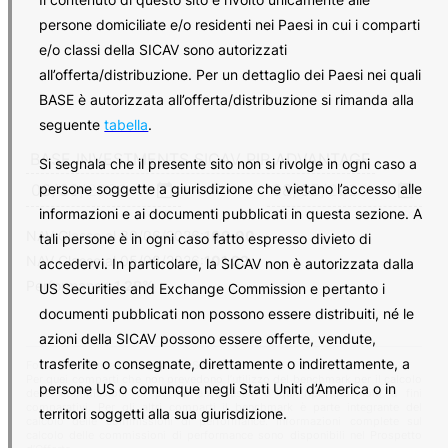
persone domiciliate e/o residenti nei Paesi in cui i comparti
e/o classi della SICAV sono autorizzati
all’offerta/distribuzione. Per un dettaglio dei Paesi nei quali
BASE è autorizzata all’offerta/distribuzione si rimanda alla
seguente
tabella
.
Si segnala che il presente sito non si rivolge in ogni caso a
–
persone soggette a giurisdizione che vietano l’accesso alle
informazioni e ai documenti pubblicati in questa sezione. A
NAV Classe al
30/06/2026
:
100.00
tali persone è in ogni caso fatto espresso divieto di
NAV Classe al
05/08/2026
:
101.29
accedervi. In particolare, la SICAV non è autorizzata dalla
Performance:
1.29%
US Securities and Exchange Commission e pertanto i
documenti pubblicati non possono essere distribuiti, né le
azioni della SICAV possono essere offerte, vendute,
trasferite o consegnate, direttamente o indirettamente, a
Fonte dati: Banca del Sempione SA
Per quei comparti che non prevedono l’utilizzo del benchmark per il calcolo
persone US o comunque negli Stati Uniti d’America o in
delle commissioni di performance esso è qui riportato solo a fini
comparativi. Per gli altri comparti il benchmark è parte integrante del
territori soggetti alla sua giurisdizione.
calcolo delle commissioni di performance. Informazioni complete sul
calcolo delle commissioni di performance sono disponibili nel Prospetto