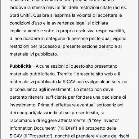
La nostra
professionalità
,
laddove la stessa rilevi ai fini delle restrizioni citate (ad es.
equilibrio
e
dedizione
Stati Uniti). Qualora si esprima la volontà di accettare le
condizioni d’uso e le avvertenze legali si dichiara
sono la chiave per
implicitamente e sotto la propria esclusiva responsabilità,
ottenere
risultati
di
di non ricadere in categorie di persone per le quali vigono
restrizioni per l’accesso al presente sezione del sito e al
successo nei tuoi
materiale ivi pubblicato.
investimenti
Pubblicità
– Alcune sezioni di questo sito presentano
materiale pubblicitario. Tramite il presente sito web e il
materiale ivi pubblicato la SICAV non svolge alcun servizio
SCOPRI LE PERFORMANCE
di consulenza agli investimenti. Lo stesso non deve
pertanto ritenersi sufficiente per fondare una decisione di
investimento. Prima di effettuare eventuali sottoscrizioni
dei comparti/classi indicati sul presente sito, si
raccomanda di leggere attentamente il/i “Key Investor
Information Document” (“KIID(s)”) e il prospetto della
SICAV (il “Prospetto”), nonché di prendere visione dei rischi