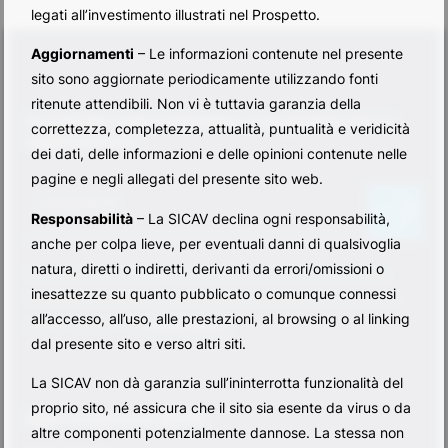
legati all’investimento illustrati nel Prospetto.
Aggiornamenti
– Le informazioni contenute nel presente
sito sono aggiornate periodicamente utilizzando fonti
ritenute attendibili. Non vi è tuttavia garanzia della
Iscriviti alla nostra newsletter e non perdere mai un
correttezza, completezza, attualità, puntualità e veridicità
aggiornamento
dei dati, delle informazioni e delle opinioni contenute nelle
pagine e negli allegati del presente sito web.
N
e
La tua email
Responsabilità
– La SICAV declina ogni responsabilità,
w
anche per colpa lieve, per eventuali danni di qualsivoglia
s
l
natura, diretti o indiretti, derivanti da errori/omissioni o
Cliccando sulla freccia qui sopra acconsento al ricevimento della
e
inesattezze su quanto pubblicato o comunque connessi
newsletter informativa sul mondo Base Investments Sicav secondo
t
all’accesso, all’uso, alle prestazioni, al browsing o al linking
quanto riportato nella
privacy policy
.
t
dal presente sito e verso altri siti.
e
r
La SICAV non dà garanzia sull’ininterrotta funzionalità del
[
proprio sito, né assicura che il sito sia esente da virus o da
I
Base Investments SICAV
altre componenti potenzialmente dannose. La stessa non
T