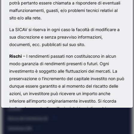
]
potrà pertanto essere chiamata a rispondere di eventuali
5 Allée Scheffer
L-2520 Lussemburgo
malfunzionamenti, guasti, e/o problemi tecnici relativi al
sito e/o alla rete.
info@basesicav.lu
La SICAV si riserva in ogni caso la facoltà di modificare a
sua discrezione e senza preavviso informazioni,
Comparti
documenti, ecc. pubblicati sul suo sito.
Bonds Value
Flexible Low Risk Exposure
Rischi
– I rendimenti passati non costituiscono in alcun
Sempione Smart Equity
modo garanzia di rendimenti presenti o futuri. Ogni
Global Fixed Income
investimento è soggetto alle fluttuazioni dei mercati. La
Macro Dynamic
preservazione o l’incremento del capitale investito non può
Multi Asset Capital Appreciation FoF
dunque essere garantito e al momento del riscatto delle
azioni, un investitore può ricevere un importo anche
Info
inferiore all’importo originariamente investito. Si ricorda
Contatti
inoltre che eventuali oscillazioni dei tassi di cambio
possono influenzare il valore delle azioni dell’investitore.
Banca del Sempione SA
Eventuali dati relativi alla performance non tengono in
Sempione SIM
considerazione le commissioni e le spese incassate al