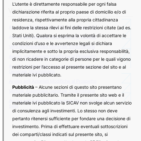
L’utente è direttamente responsabile per ogni falsa
Vedi anche:
dichiarazione riferita al proprio paese di domicilio e/o di
residenza, rispettivamente alla propria cittadinanza
Avviso agli Azionisti Modifiche al Prospetto
laddove la stessa rilevi ai fini delle restrizioni citate (ad es.
Stati Uniti). Qualora si esprima la volontà di accettare le
Avviso agli Azionisti Modifiche al Prospetto
condizioni d’uso e le avvertenze legali si dichiara
Verbale Assemblea Generale Straordinaria
implicitamente e sotto la propria esclusiva responsabilità,
Avviso agli Azionisti Modifiche al Prospetto
di non ricadere in categorie di persone per le quali vigono
Avviso agli Azionisti Convocazione Assemblea
restrizioni per l’accesso al presente sezione del sito e al
Generale Straordinaria
materiale ivi pubblicato.
Avviso agli Azionisti Modifiche al Prospetto
Pubblicità
– Alcune sezioni di questo sito presentano
Verbale Assemblea Generale Straordinaria
materiale pubblicitario. Tramite il presente sito web e il
Avviso agli Azionisti Assemblea Straordinaria Banca
materiale ivi pubblicato la SICAV non svolge alcun servizio
Sella
di consulenza agli investimenti. Lo stesso non deve
pertanto ritenersi sufficiente per fondare una decisione di
investimento. Prima di effettuare eventuali sottoscrizioni
dei comparti/classi indicati sul presente sito, si