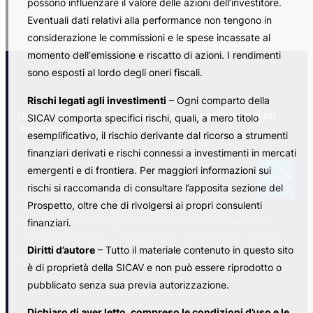
possono influenzare il valore delle azioni dell’investitore.
Eventuali dati relativi alla performance non tengono in
considerazione le commissioni e le spese incassate al
momento dell‘emissione e riscatto di azioni. I rendimenti
sono esposti al lordo degli oneri fiscali.
Rischi legati agli investimenti
– Ogni comparto della
Iscriviti alla nostra newsletter e non perdere mai un
SICAV comporta specifici rischi, quali, a mero titolo
aggiornamento
esemplificativo, il rischio derivante dal ricorso a strumenti
finanziari derivati e rischi connessi a investimenti in mercati
N
emergenti e di frontiera. Per maggiori informazioni sui
e
La tua email
w
rischi si raccomanda di consultare l’apposita sezione del
s
Prospetto, oltre che di rivolgersi ai propri consulenti
l
finanziari.
Cliccando sulla freccia qui sopra acconsento al ricevimento della
e
newsletter informativa sul mondo Base Investments Sicav secondo
t
Diritti d’autore
– Tutto il materiale contenuto in questo sito
quanto riportato nella
privacy policy
.
t
è di proprietà della SICAV e non può essere riprodotto o
e
pubblicato senza sua previa autorizzazione.
r
[
Dichiaro di aver letto, compreso le condizioni d’uso e le