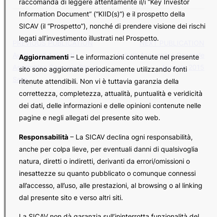
raccomanda di leggere attentamente il/i “Key Investor
Information Document” (“KIID(s)”) e il prospetto della
SICAV (il “Prospetto”), nonché di prendere visione dei rischi
legati all’investimento illustrati nel Prospetto.
PREVIOUS PUBLICATION
NEXT PUBLICATION
Avviso agli Azionisti
Verbale Assemblea Generale
Aggiornamenti
– Le informazioni contenute nel presente
Assemblea Generale Banca
Annuale 2015
sito sono aggiornate periodicamente utilizzando fonti
Sella
ritenute attendibili. Non vi è tuttavia garanzia della
correttezza, completezza, attualità, puntualità e veridicità
dei dati, delle informazioni e delle opinioni contenute nelle
pagine e negli allegati del presente sito web.
Responsabilità
– La SICAV declina ogni responsabilità,
anche per colpa lieve, per eventuali danni di qualsivoglia
natura, diretti o indiretti, derivanti da errori/omissioni o
inesattezze su quanto pubblicato o comunque connessi
all’accesso, all’uso, alle prestazioni, al browsing o al linking
dal presente sito e verso altri siti.
La SICAV non dà garanzia sull’ininterrotta funzionalità del