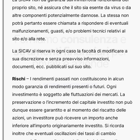
proprio sito, né assicura che il sito sia esente da virus o da
altre componenti potenzialmente dannose. La stessa non
potrà pertanto essere chiamata a rispondere di eventuali
malfunzionamenti, guasti, e/o problemi tecnici relativi al
Forniamo
consulenza
e
sito e/o alla rete.
strumenti finanziari
per
La SICAV si riserva in ogni caso la facoltà di modificare a
sua discrezione e senza preavviso informazioni,
privati e aziende
documenti, ecc. pubblicati sul suo sito.
Rischi
– I rendimenti passati non costituiscono in alcun
SCOPRI I NOSTRI SERVIZI
modo garanzia di rendimenti presenti o futuri. Ogni
investimento è soggetto alle fluttuazioni dei mercati. La
preservazione o l’incremento del capitale investito non può
dunque essere garantito e al momento del riscatto delle
azioni, un investitore può ricevere un importo anche
inferiore all’importo originariamente investito. Si ricorda
inoltre che eventuali oscillazioni dei tassi di cambio